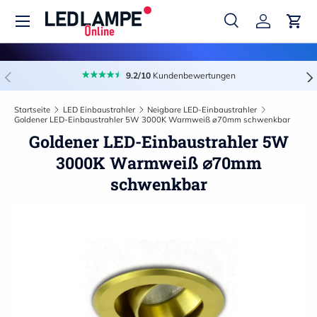
Menü
Direkt zum Inhalt
Suche
Einloggen
Eink
Suchen
Suchen
Vorherige
Näc
9.2/10
Kundenbewertungen
Startseite
LED Einbaustrahler
Neigbare LED-Einbaustrahler
Goldener LED-Einbaustrahler 5W 3000K Warmweiß ⌀70mm schwenkbar
Goldener LED-Einbaustrahler 5W
3000K Warmweiß ⌀70mm
schwenkbar
Zu Produktinformationen springen